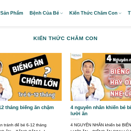
Sản Phẩm
Bệnh Của Bé
Kiến Thức Chăm Con
T
KIẾN THỨC CHĂM CON
 12 tháng biếng ăn chậm
4 nguyên nhân khiến bé b
lười ăn
n tránh để bé 6-12 tháng
4 NGUYÊN NHÂN khiến bé BIẾ