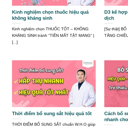
Kinh nghiệm chọn thuốc hiệu quả
D3 kế hợp
không kháng sinh
dịch
Kinh nghiệm chọn THUỐC TỐT – KHÔNG
[Sự thật] B
KHÁNG SINH tránh “TIỀN MẤT TẬT MANG” |
TĂNG CHIỀU
[...]
Thời điểm bổ sung sắt hiệu quả tốt
Cách bổ s
nhanh cho
THỜI ĐIỂM BỔ SUNG SẮT chuẩn W.H.O giúp