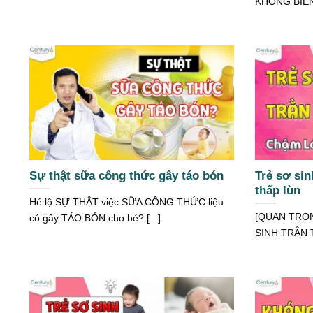
KHÔNG BIẾNG
Sự thật sữa công thức gây táo bón
Trẻ sơ sin
thấp lùn
Hé lộ SỰ THẬT việc SỮA CÔNG THỨC liệu
[QUAN TRỌNG
có gây TÁO BÓN cho bé? [...]
SINH TRẰN T