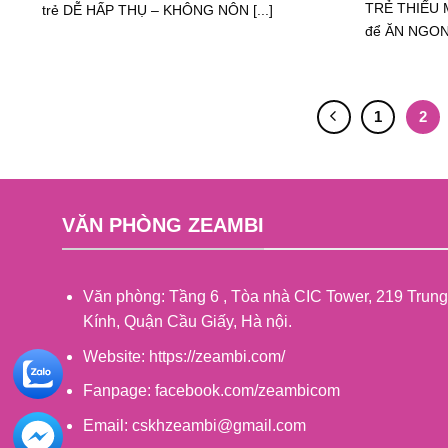
TRẺ THIẾU M
trẻ DỄ HẤP THỤ – KHÔNG NÔN [...]
để ĂN NGON 
1
2
VĂN PHÒNG ZEAMBI
Văn phòng: Tầng 6 , Tòa nhà CIC Tower, 219 Trung
Kính, Quận Cầu Giấy, Hà nội.
Website: https://zeambi.com/
Fanpage: facebook.com/zeambicom
Email: cskhzeambi@gmail.com