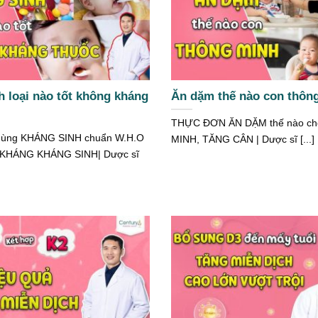
h loại nào tốt không kháng
Ăn dặm thế nào con thôn
THỰC ĐƠN ĂN DẶM thế nào c
 dùng KHÁNG SINH chuẩn W.H.O
MINH, TĂNG CÂN | Dược sĩ [...]
KHÁNG KHÁNG SINH| Dược sĩ