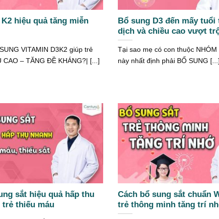
 K2 hiệu quả tăng miễn
Bổ sung D3 đến mấy tuổi 
dịch và chiều cao vượt trộ
Ổ SUNG VITAMIN D3K2 giúp trẻ
Tại sao mẹ có con thuộc NHÓ
 CAO – TĂNG ĐỀ KHÁNG?| [...]
này nhất định phải BỔ SUNG [...
ung sắt hiệu quả hấp thu
Cách bổ sung sắt chuẩn 
 trẻ thiếu máu
trẻ thông minh tăng trí n