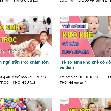
 ĂN – TĂNG CÂN| [...]
LƯỜI ĂN – BIẾNG ĂN SINH LÝ [.
h ngủ trằn trọc chậm lớn
Trẻ sơ sinh khò khè có đ
về đêm
] Xử lý thế nào khi TRẺ SƠ
Trẻ sơ sinh HẾT KHÒ KHÈ – C
RỌC – KHÓ NGỦ [...]
THỞ khi mẹ áp [...]