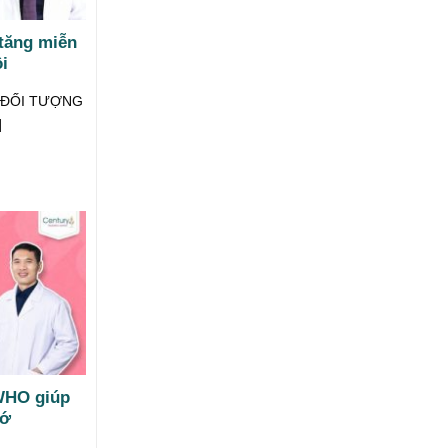
tăng miễn
i
M ĐỐI TƯỢNG
]
WHO giúp
hớ