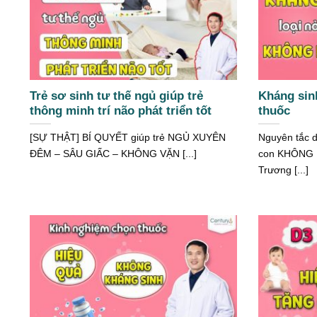
Trẻ sơ sinh tư thế ngủ giúp trẻ
Kháng sin
thông minh trí não phát triển tốt
thuốc
[SỰ THẬT] BÍ QUYẾT giúp trẻ NGỦ XUYÊN
Nguyên tắc
ĐÊM – SÂU GIẤC – KHÔNG VẶN [...]
con KHÔNG 
Trương [...]