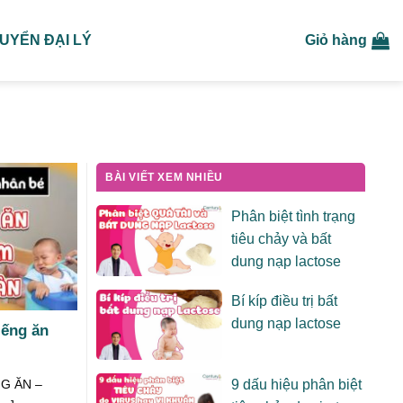
UYỂN ĐẠI LÝ
Giỏ hàng
BÀI VIẾT XEM NHIỀU
Phân biệt tình trạng
tiêu chảy và bất
dung nạp lactose
Bí kíp điều trị bất
dung nạp lactose
iếng ăn
NG ĂN –
9 dấu hiệu phân biệt