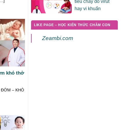
..]
tiêu chảy do virut
hay vi khuẩn
LIKE PAGE – HỌC KIẾN THỨC CHĂM CON
Zeambi.com
ờm khó thở
Ó ĐỜM – KHÓ