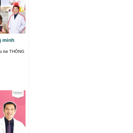
g minh
ho bé THÔNG