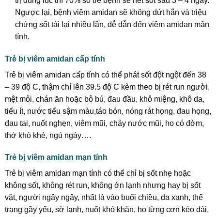
trị đúng lúc thì 70% số trẻ bệnh sẽ hết sốt sau 3 – 4 ngày.
Ngược lại, bệnh viêm amidan sẽ không dứt hẳn và triệu
chứng sốt tái lại nhiều lần, dễ dẫn đến viêm amidan mãn
tính.
Trẻ bị viêm amidan cấp tính
Trẻ bị viêm amidan cấp tính có thể phát sốt đột ngột đến 38
– 39 độ C, thậm chí lên 39.5 độ C kèm theo bị rét run người,
mệt mỏi, chán ăn hoặc bỏ bú, đau đầu, khô miệng, khô da,
tiểu ít, nước tiểu sậm màu,táo bón, nóng rát họng, đau họng,
đau tai, nuốt nghẹn, viêm mũi, chảy nước mũi, ho có đờm,
thở khò khè, ngủ ngáy….
Trẻ bị viêm amidan mạn tính
Trẻ bị viêm amidan mạn tính có thể chỉ bị sốt nhẹ hoặc
không sốt, không rét run, không ớn lạnh nhưng hay bị sốt
vặt, người ngây ngây, nhất là vào buổi chiều, da xanh, thể
trạng gầy yếu, sờ lạnh, nuốt khó khăn, ho từng cơn kéo dài,