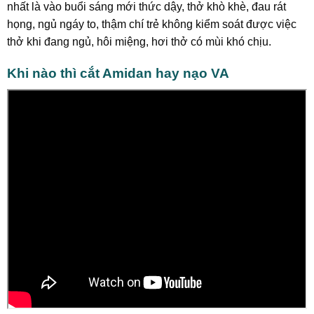
nhất là vào buổi sáng mới thức dậy, thở khò khè, đau rát
họng, ngủ ngáy to, thậm chí trẻ không kiểm soát được việc
thở khi đang ngủ, hôi miệng, hơi thở có mùi khó chịu.
Khi nào thì cắt Amidan hay nạo VA