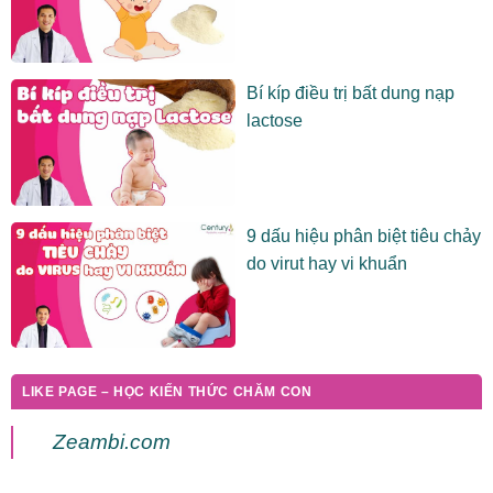
Bí kíp điều trị bất dung nạp
lactose
9 dấu hiệu phân biệt tiêu chảy
do virut hay vi khuẩn
LIKE PAGE – HỌC KIẾN THỨC CHĂM CON
Zeambi.com