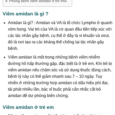
Phòng bệnh viêm amidan ở trẻ nhỏ
Viêm amidan là gì ?
Amidan là gì? : Amidan và VA là tổ chức Lympho ở quanh
vòm họng. Vai trò của VA là cơ quan đầu tiên tiếp xúc với
các tác nhân gây bệnh, cụ thể ở đây là vi khuẩn và virut,
đó là nơi tạo ra các kháng thể chống lại tác nhân gây
bệnh.
Viêm amidan là một trong những bệnh viêm nhiễm
đường hô hấp thường gặp, đặc biệt là ở trẻ em. Khi trẻ bị
viêm amidan nếu chăm sóc và sử dụng thuốc đúng cách,
bệnh lý này có thể giảm nhanh sau 7 – 10 ngày. Tuy
nhiên ở những trường hợp amidan có dấu hiệu phì đại,
tái phát nhiều lần, bác sĩ buộc phải cân nhắc cắt bỏ
amidan để dự phòng biến chứng.
Viêm amidan ở trẻ em