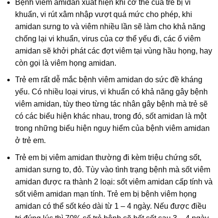
Bệnh viêm amidan xuất hiện khi cơ thể của trẻ bị vi
khuẩn, vi rút xâm nhập vượt quá mức cho phép, khi
amidan sưng to và viêm nhiều lần sẽ làm cho khả năng
chống lại vi khuẩn, virus của cơ thể yếu đi, các ổ viêm
amidan sẽ khởi phát các đợt viêm tại vùng hầu họng, hay
còn gọi là viêm họng amidan.
Trẻ em rất dễ mắc bệnh viêm amidan do sức đề kháng
yếu. Có nhiều loại virus, vi khuẩn có khả năng gây bệnh
viêm amidan, tùy theo từng tác nhân gây bệnh mà trẻ sẽ
có các biểu hiện khác nhau, trong đó, sốt amidan là một
trong những biểu hiện nguy hiểm của bệnh viêm amidan
ở trẻ em.
Trẻ em bị viêm amidan thường đi kèm triệu chứng sốt,
amidan sưng to, đỏ. Tùy vào tình trạng bệnh mà sốt viêm
amidan được ra thành 2 loại: sốt viêm amidan cấp tính và
sốt viêm amidan mạn tính. Trẻ em bị bệnh viêm họng
amidan có thể sốt kéo dài từ 1 – 4 ngày. Nếu được điều