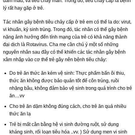
đàm máu, và tiêu chảy mãn. Trong đó, tiêu chảy cấp là bệnh
lý rất hay găp ở trẻ.
Tác nhân gây bệnh tiêu chảy cấp ở trẻ em có thể la do: virut,
vi khuẩn, ký sinh trùng. Trong đó, tác nhân có thể gây bệnh
nặng ảnh hưởng đến tính mạng của trẻ có khả năng thành
đại dịch là Rotavirus. Cha mẹ cần chú ý một số những
nguyên nhân sau đây có thể khiến các tác nhân gây bệnh
xâm nhập vào cơ thể trẻ gây nên bệnh tiêu chảy:
Do trẻ ăn thức ăn kém vệ sinh: Thực phẩm bẩn ôi thiu,
thức ăn không được bảo quản tốt để côn trùng, ruồi
nhặng bâu, không đảm bảo vệ sinh trong quá trình cho trẻ
ăn…vv
Cho trẻ ăn dặm không đúng cách, cho trẻ ăn quá nhiều
thức ăn lạ
Trẻ bị mất cân bằng hệ vi sinh đường ruột, sử dụng
kháng sinh, rối loạn tiêu hóa ..vv. ) Sử dụng men vi sinh