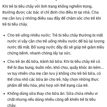
Khi trẻ bị tiêu chảy với tình trạng không nghiêm trọng,
thường được các bác sĩ chỉ định cho điều trị tại nhà. Cha
mẹ cần lưu ý những điiều sau đây để chăm sóc cho trẻ khi
trẻ bị tiêu chảy.
Cho trẻ uống nhiều nước: Trẻ bị tiêu chảy thường bị mất
nước vì vậy cần cho trẻ uống nhiều nước để bù lại lượng
nước đã mất. Bổ sung nước đầy đủ sẽ giúp trẻ giảm triệu
chứng bệnh, nhanh chóng lấy lại sức.
Cho trẻ ăn đủ bữa, tránh bỏ bữa: Khi bị tiêu chảy trẻ có
thể bi đau bụng, buồn nôn, khó chịu, quấy khóc ăn kém…
vv tuy nhiên cha mẹ cần lưu ý không cho trẻ bỏ bữa, có
thể chia nhỏ các bữa ăn cho trẻ, hãy chọn những thực
phẩm dễ tiêu hóa, phù hợp với thể trạng của trẻ.
Không dùng sữa thay cho bữa ăn: Sữa chứa nhiêu vi
chất nhưng nếu dùng nhiều cũng dễ khiến trẻ bị tiêu
chảy.