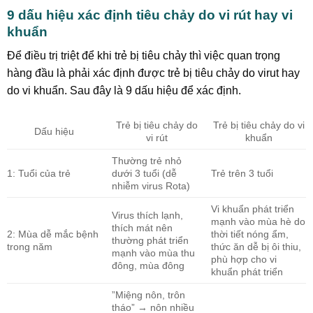
9 dấu hiệu xác định tiêu chảy do vi rút hay vi
khuẩn
Để điều trị triệt để khi trẻ bị tiêu chảy thì việc quan trọng
hàng đầu là phải xác định được trẻ bị tiêu chảy do virut hay
do vi khuẩn. Sau đây là 9 dấu hiệu để xác định.
Trẻ bị tiêu chảy do
Trẻ bị tiêu chảy do vi
Dấu hiệu
vi rút
khuẩn
Thường trẻ nhỏ
1: Tuổi của trẻ
dưới 3 tuổi (dễ
Trẻ trên 3 tuổi
nhiễm virus Rota)
Vi khuẩn phát triển
Virus thích lạnh,
mạnh vào mùa hè do
thích mát nên
2: Mùa dễ mắc bệnh
thời tiết nóng ẩm,
thường phát triển
trong năm
thức ăn dễ bị ôi thiu,
mạnh vào mùa thu
phù hợp cho vi
đông, mùa đông
khuẩn phát triển
”Miệng nôn, trôn
tháo” → nôn nhiều