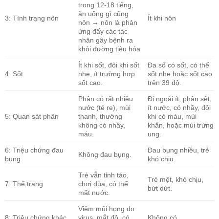
trong 12-18 tiếng,
ăn uống gì cũng
3: Tình trạng nôn
Ít khi nôn
nôn → nôn là phản
ứng đẩy các tác
nhân gây bệnh ra
khỏi đường tiêu hóa
Ít khi sốt, đôi khi sốt
Đa số có sốt, có thể
4: Sốt
nhẹ, ít trường hợp
sốt nhẹ hoặc sốt cao
sốt cao.
trên 39 độ.
Phân có rất nhiều
Đi ngoài ít, phân sệt,
nước (té re), mùi
ít nước, có nhầy, đôi
5: Quan sát phân
thanh, thường
khi có máu, mùi
không có nhầy,
khẳn, hoặc mùi trứng
máu.
ung.
6: Triệu chứng đau
Đau bụng nhiều, trẻ
Không đau bụng.
bụng
khó chịu.
Trẻ vẫn tỉnh táo,
Trẻ mệt, khó chịu,
7: Thể trạng
chơi đùa, có thể
bứt dứt.
mất nước.
Viêm mũi họng do
8: Triệu chứng khác
virus, mắt đỏ, có
Không có.