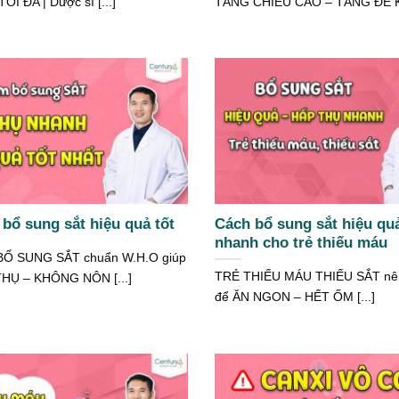
I ĐA | Dược sĩ [...]
TĂNG CHIỀU CAO – TĂNG ĐỀ KH
bổ sung sắt hiệu quả tốt
Cách bổ sung sắt hiệu qu
nhanh cho trẻ thiếu máu
BỔ SUNG SẮT chuẩn W.H.O giúp
TRẺ THIẾU MÁU THIẾU SẮT nên
THỤ – KHÔNG NÔN [...]
để ĂN NGON – HẾT ỐM [...]