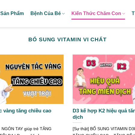
Sản Phẩm
Bệnh Của Bé
Kiến Thức Chăm Con
T
BỔ SUNG VITAMIN VI CHẤT
c vàng tăng chiều cao
D3 kế hợp K2 hiệu quả tă
dịch
5 NGÓN TAY giúp trẻ TĂNG
[Sự thật] BỔ SUNG VITAMIN D3K