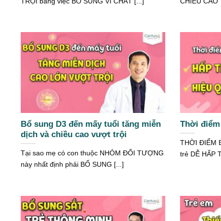
TRỘI bằng việc BỔ SUNG VI CHẤT [...]
CHIỀU CAO TỐ
Bổ sung D3 đến mấy tuổi tăng miễn
Thời điểm 
dịch và chiều cao vượt trội
THỜI ĐIỂM 
Tại sao mẹ có con thuộc NHÓM ĐỐI TƯỢNG
trẻ DỄ HẤP 
này nhất định phải BỔ SUNG [...]