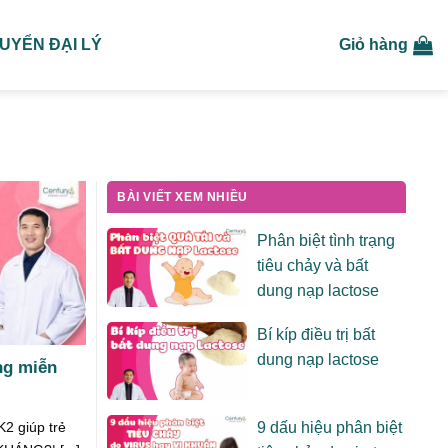
UYỂN ĐẠI LÝ
Giỏ hàng
BÀI VIẾT XEM NHIỀU
Phân biệt tình trạng
tiêu chảy và bất
dung nạp lactose
Bí kíp điều trị bất
dung nạp lactose
ng miễn
2 giúp trẻ
9 dấu hiệu phân biệt