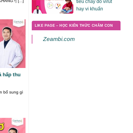
ÁNG?| [...]
tiêu chảy do virut
hay vi khuẩn
LIKE PAGE – HỌC KIẾN THỨC CHĂM CON
Zeambi.com
ả hấp thu
 bổ sung gì