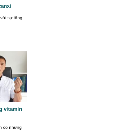
canxi
 với sự tăng
g vitamin
ỉm có những