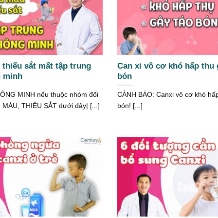
thiếu sắt mất tập trung
Can xi vô cơ khó hấp thu 
g minh
bón
ÔNG MINH nếu thuộc nhóm đối
CẢNH BÁO: Canxi vô cơ khó hấp 
MÁU, THIẾU SẮT dưới đây| [...]
bón! [...]