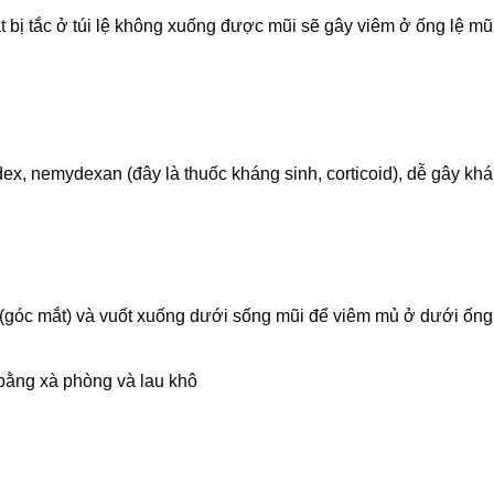
ắt bị tắc ở túi lệ không xuống được mũi sẽ gây viêm ở ống lệ mũ
x, nemydexan (đây là thuốc kháng sinh, corticoid), dễ gây khá
ệ (góc mắt) và vuốt xuống dưới sống mũi để viêm mủ ở dưới ống
 bằng xà phòng và lau khô