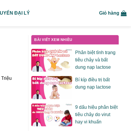
UYỂN ĐẠI LÝ
Giỏ hàng
BÀI VIẾT XEM NHIỀU
Phân biệt tình trạng
tiêu chảy và bất
dung nạp lactose
 Triệu
Bí kíp điều trị bất
dung nạp lactose
9 dấu hiệu phân biệt
tiêu chảy do virut
hay vi khuẩn