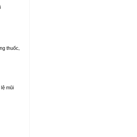
i
ng thuốc,
 lệ mũi