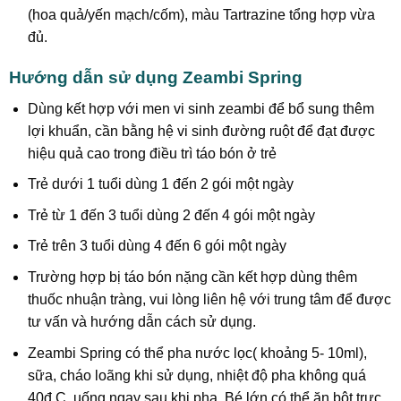
(hoa quả/yến mạch/cốm), màu Tartrazine tổng hợp vừa
đủ.
Hướng dẫn sử dụng Zeambi Spring
Dùng kết hợp với men vi sinh zeambi để bổ sung thêm
lợi khuẩn, cần bằng hệ vi sinh đường ruột để đạt được
hiệu quả cao trong điều trì táo bón ở trẻ
Trẻ dưới 1 tuổi dùng 1 đến 2 gói một ngày
Trẻ từ 1 đến 3 tuổi dùng 2 đến 4 gói một ngày
Trẻ trên 3 tuổi dùng 4 đến 6 gói một ngày
Trường hợp bị táo bón nặng cần kết hợp dùng thêm
thuốc nhuận tràng, vui lòng liên hệ với trung tâm để được
tư vấn và hướng dẫn cách sử dụng.
Zeambi Spring có thể pha nước lọc( khoảng 5- 10ml),
sữa, cháo loãng khi sử dụng, nhiệt độ pha không quá
40đ C, uống ngay sau khi pha. Bé lớn có thể ăn bột trực