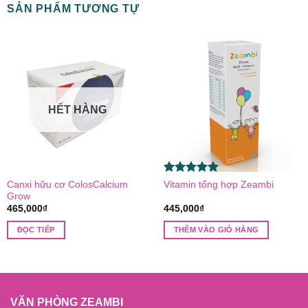
SẢN PHẨM TƯƠNG TỰ
HẾT HÀNG
Được xếp
Canxi hữu cơ ColosCalcium
Vitamin tổng hợp Zeambi
hạng
5.00
Grow
5 sao
465,000
₫
445,000
₫
ĐỌC TIẾP
THÊM VÀO GIỎ HÀNG
VĂN PHÒNG ZEAMBI