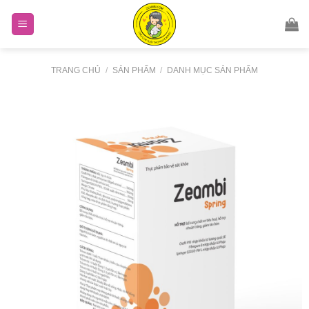
Skip
to
content
TRANG CHỦ
/
SẢN PHẨM
/
DANH MỤC SẢN PHẨM