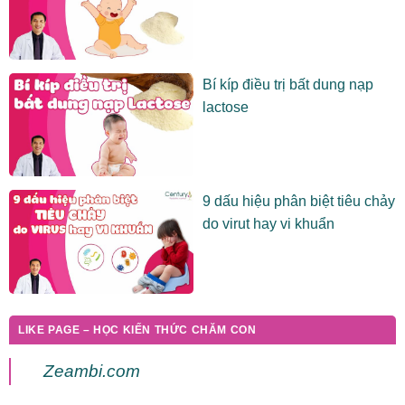
Bí kíp điều trị bất dung nạp
lactose
9 dấu hiệu phân biệt tiêu chảy
do virut hay vi khuẩn
LIKE PAGE – HỌC KIẾN THỨC CHĂM CON
Zeambi.com