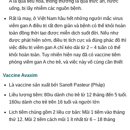
A là qua tiêu hóa, thông thường là qua thức ăn, nước
uống, bị lây nhiễm các nguồn bệnh.
Rất là may, ở Việt Nam hầu hết những người mắc virus
viêm gan A điều trị rất đơn giản và bệnh có thể khỏi hoàn
toàn đồng thời tạo được miễn dịch suốt đời. Nếu như
được phát hiện sớm, điều trị tích cực và đúng phác đồ thì
việc điều trị viêm gan A chỉ kéo dài từ 2 – 4 tuần có thể
khỏi hoàn toàn. Tuy nhiên hiện nay đã có vaccine tiêm
phòng viêm gan A cho trẻ, và việc này vô cùng cần thiết
Vaccine Avaxim
Là vaccine sản xuất bởi Sanofi Pasteur (Pháp)
Liều lượng tiêm: 80iu dành cho trẻ từ 12 tháng đến 5 tuổi.
160iu dành cho trẻ trên 16 tuổi và người lớn
Lịch tiêm chủng gồm 2 liều cơ bản: Mũi 1 tiêm vào tháng
thứ 12. Mũi 2 tiêm cách mũi 1 ít nhất từ 6 – 18 tháng