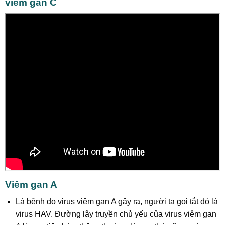
viêm gan C
Viêm gan A
Là bệnh do virus viêm gan A gây ra, người ta gọi tắt đó là
virus HAV. Đường lây truyền chủ yếu của virus viêm gan